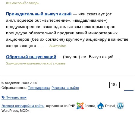
Финансовый словарь
Принудительный выкуп акций
— или сквиз аут (от
англ. squeeze out «вытеснение», «выдавливание»)
предусмотренная законодательством некоторых стран
процедура обязательной продажи акций миноритарных
акционеров (без их согласия) крупному акционеру в качестве
завершающего… …
Википедия
Обратный выкуп акций
— (buy out) см. Выкуп акций …
Экономико-математический словарь
© Академик, 2000-2026
18+
Обратная связь:
Техподдержка
,
Реклама на сайте
👣 Путешествия
Экспорт словарей на сайты
, сделанные на PHP,
Joomla,
Drupal,
WordPress, MODx.